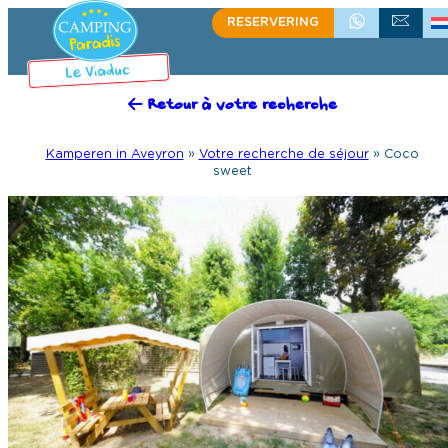
RESERVERING
+335.65.60.15.75
SCHRIJF ONS
Retour à votre recherche
Kamperen in Aveyron
»
Votre recherche de séjour
»
Coco
sweet