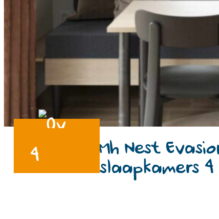
Mh Nest Evasio
4
slaapkamers 4