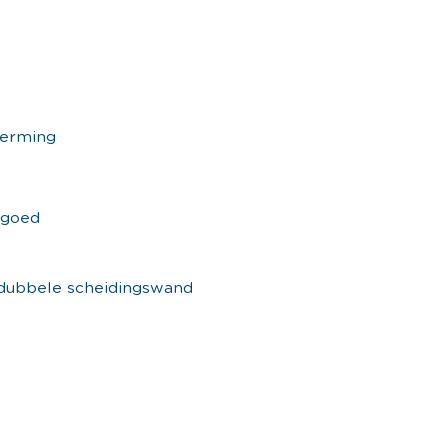
herming
sgoed
 dubbele scheidingswand