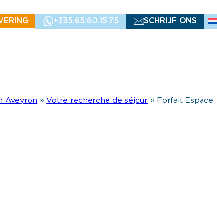
VERING
+335.65.60.15.75
SCHRIJF ONS
n Aveyron
»
Votre recherche de séjour
»
Forfait Espace