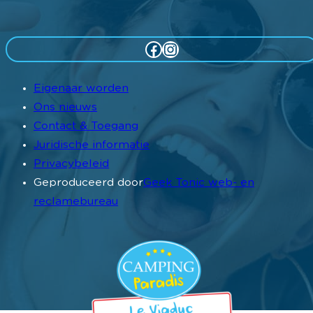
Facebook
Instagram
Eigenaar worden
Ons nieuws
Contact & Toegang
Juridische informatie
Privacybeleid
Geproduceerd door
Geek Tonic web- en
reclamebureau