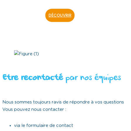
Etre recontacté
par nos équipes
Nous sommes toujours ravis de répondre à vos questions
Vous pouvez nous contacter :
via le formulaire de contact
par téléphone au : + 33 (0) 3 83 27 18 28
N
o
N
E
m
o
m
(
m
T
a
N
é
i
M
é
l