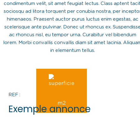
condimentum velit, sit amet feugiat lectus. Class aptent tacit
sociosqu ad litora torquent per conubia nostra, per incepto
himenaeos. Praesent auctor purus luctus enim egestas, ac
scelerisque ante pulvinar. Donec ut rhoncus ex. Suspendiss
ac rhoncus nisl, eu tempor urna. Curabitur vel bibendum
lorem. Morbi convallis convallis diam sit amet lacinia. Aliqua
in elementum tellus.
REF :
m2
Exemple annonce
m2