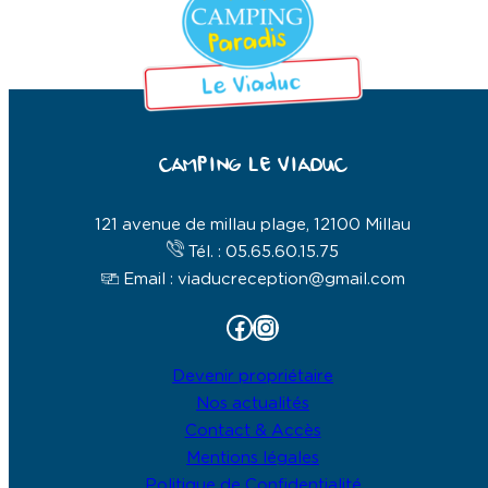
121 avenue de millau plage, 12100 Millau
Tél. : 05.65.60.15.75
Email : viaducreception@gmail.com
Facebook
Instagram
Devenir propriétaire
Nos actualités
Contact & Accès
Mentions légales
Politique de Confidentialité
Réalisé par l’
agence web & ads Geek Tonic
Nos horaires
Basse saison
Tous les jours : 09:00 – 12:00 et 15:00-18:00