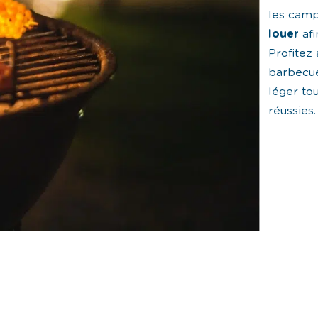
les cam
louer
af
Profitez
barbecue
léger to
réussies.