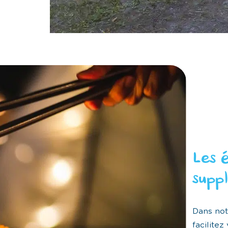
Les 
supp
Dans no
facilite