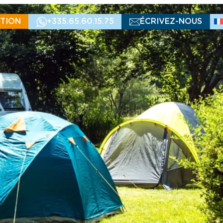
TION
+335.65.60.15.75
ÉCRIVEZ-NOUS