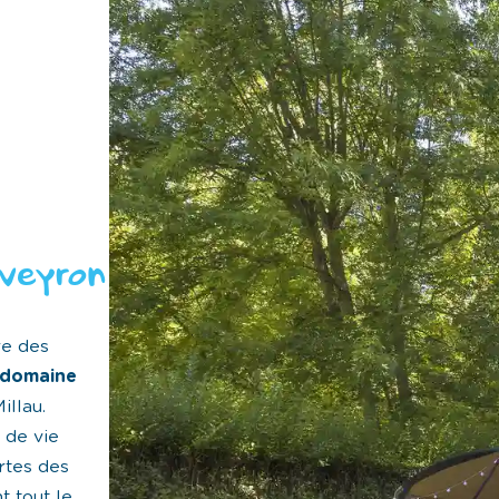
Aveyron
re des
domaine
illau.
 de vie
rtes des
 tout le