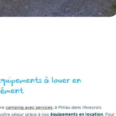
équipements à louer en
lément
tre
camping avec services
, à Millau dans l’Aveyron,
z votre séjour grâce à nos
équipements en location
. Pour