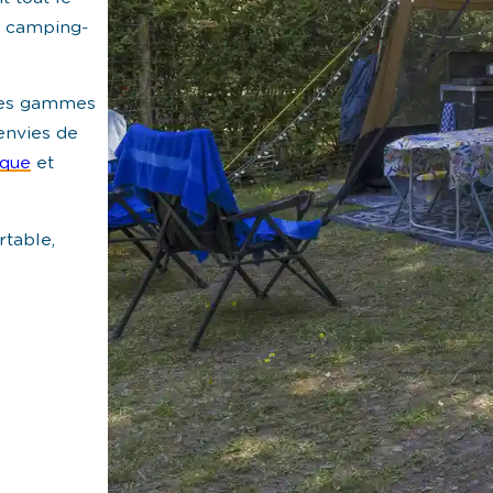
u camping-
ntes gammes
envies de
ique
et
rtable,
.